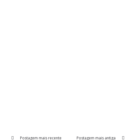
Postagem mais recente
Postagem mais antiga