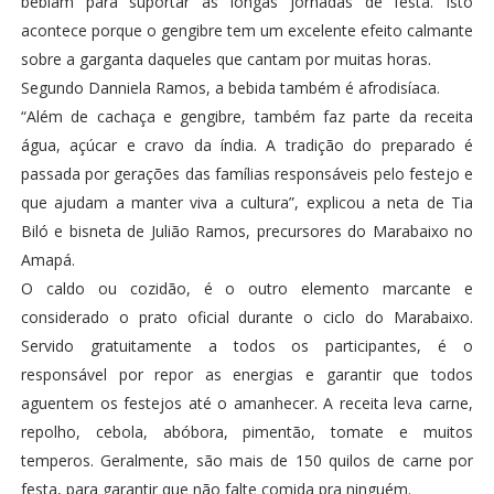
bebiam para suportar as longas jornadas de festa. Isto
acontece porque o gengibre tem um excelente efeito calmante
sobre a garganta daqueles que cantam por muitas horas.
Segundo Danniela Ramos, a bebida também é afrodisíaca.
“Além de cachaça e gengibre, também faz parte da receita
água, açúcar e cravo da índia. A tradição do preparado é
passada por gerações das famílias responsáveis pelo festejo e
que ajudam a manter viva a cultura”, explicou a neta de Tia
Biló e bisneta de Julião Ramos, precursores do Marabaixo no
Amapá.
O caldo ou cozidão, é o outro elemento marcante e
considerado o prato oficial durante o ciclo do Marabaixo.
Servido gratuitamente a todos os participantes, é o
responsável por repor as energias e garantir que todos
aguentem os festejos até o amanhecer. A receita leva carne,
repolho, cebola, abóbora, pimentão, tomate e muitos
temperos. Geralmente, são mais de 150 quilos de carne por
festa, para garantir que não falte comida pra ninguém.