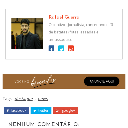
Rafael Guerra
O criativo - Jornalista, canceriano e fã
de batatas (fritas, assadas e
amassadas).
Tags:
destaque
,
news
facebook
twitter
google+
NENHUM COMENTÁRIO: